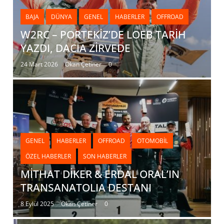
BAJA
DÜNYA
GENEL
HABERLER
OFFROAD
W2RC – PORTEKİZ’DE LOEB TARİH
YAZDI, DACIA ZİRVEDE
24 Mart 2026
Okan Çetiner
0
GENEL
HABERLER
OFFROAD
OTOMOBIL
ÖZEL HABERLER
SON HABERLER
MİTHAT DİKER & ERDAL ORAL’IN
TRANSANATOLIA DESTANI
8 Eylül 2025
Okan Çetiner
0