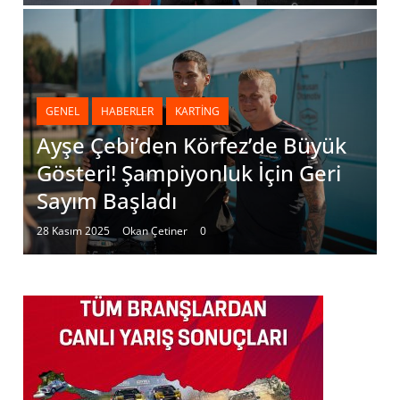
GENEL
HABERLER
KARTING
Ayşe Çebi’den Körfez’de Büyük
Gösteri! Şampiyonluk İçin Geri
Sayım Başladı
28 Kasım 2025
Okan Çetiner
0