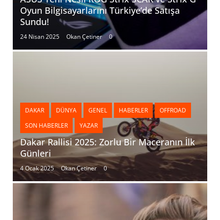
Oyun Bilgisayarlarını Türkiye’de Satışa
Sundu!
24 Nisan 2025
Okan Çetiner
0
DAKAR
DÜNYA
GENEL
HABERLER
OFFROAD
SON HABERLER
YAZAR
Dakar Rallisi 2025: Zorlu Bir Maceranın İlk
Günleri
4 Ocak 2025
Okan Çetiner
0