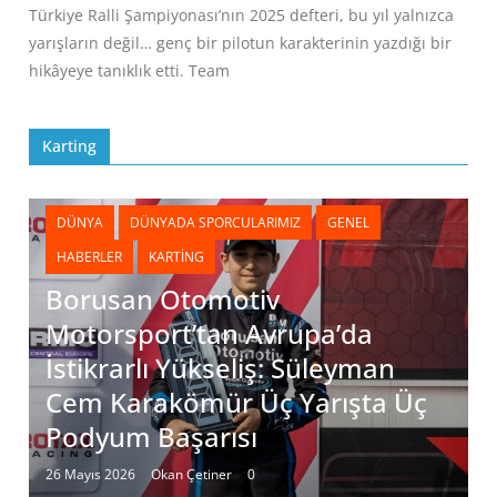
Türkiye Ralli Şampiyonası’nın 2025 defteri, bu yıl yalnızca
yarışların değil… genç bir pilotun karakterinin yazdığı bir
hikâyeye tanıklık etti. Team
Karting
DÜNYA
DÜNYADA SPORCULARIMIZ
GENEL
HABERLER
KARTING
Borusan Otomotiv
Motorsport’tan Avrupa’da
İstikrarlı Yükseliş: Süleyman
Cem Karakömür Üç Yarışta Üç
Podyum Başarısı
26 Mayıs 2026
Okan Çetiner
0