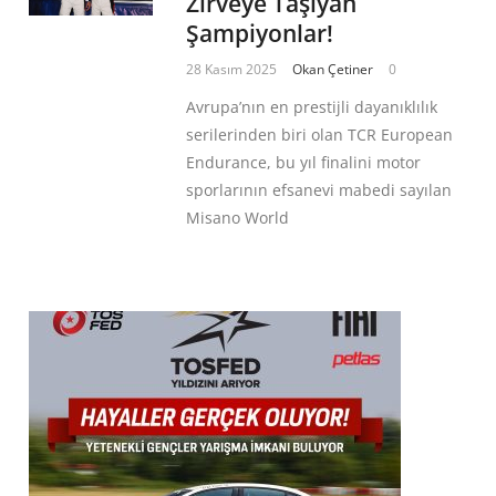
Zirveye Taşıyan
Şampiyonlar!
28 Kasım 2025
Okan Çetiner
0
Avrupa’nın en prestijli dayanıklılık
serilerinden biri olan TCR European
Endurance, bu yıl finalini motor
sporlarının efsanevi mabedi sayılan
Misano World