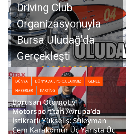
Driving Club
Organizasyonuyla
Bursa Uludağ’da
Gerçekleşti
DÜNYA
DÜNYADA SPORCULARIMIZ
GENEL
HABERLER
KARTING
Borusan Otomotiv
Motorsport’tan Avrupa’da
İstikrarlı Yükseliş: Süleyman
Cem Karakömür Üç Yarışta Üç