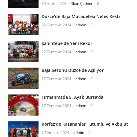
30 Aralık 2024
Okan Çetiner
0
Düzce’de Baja Mücadelesi Nefes Kesti
22 Temmuz 2024
admin
0
Şahintepe’de Yeni Rekor
22 Temmuz 2024
admin
0
Baja Sezonu Düzce’de Açılıyor
17 Temmuz 2024
admin
0
Tırmanmada 5. Ayak Bursa’da
17 Temmuz 2024
admin
0
Körfez’de Kazananlar Tutumlu ve Akbulut
7 Temmuz 2024
admin
0