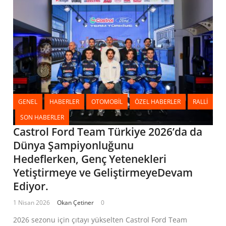
GENEL
HABERLER
OTOMOBIL
ÖZEL HABERLER
RALLI
SON HABERLER
Castrol Ford Team Türkiye 2026’da da
Dünya Şampiyonluğunu
Hedeflerken, Genç Yetenekleri
Yetiştirmeye ve GeliştirmeyeDevam
Ediyor.
1 Nisan 2026
Okan Çetiner
0
2026 sezonu için çıtayı yükselten Castrol Ford Team