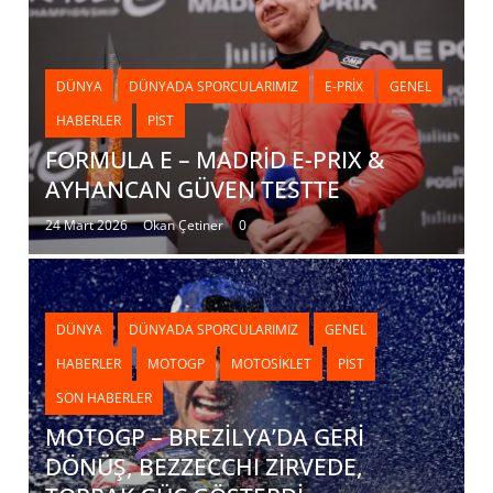
DÜNYA
DÜNYADA SPORCULARIMIZ
E-PRIX
GENEL
HABERLER
PIST
FORMULA E – MADRİD E-PRIX &
AYHANCAN GÜVEN TESTTE
24 Mart 2026
Okan Çetiner
0
DÜNYA
DÜNYADA SPORCULARIMIZ
GENEL
HABERLER
MOTOGP
MOTOSIKLET
PIST
SON HABERLER
MOTOGP – BREZİLYA’DA GERİ
DÖNÜŞ, BEZZECCHI ZİRVEDE,