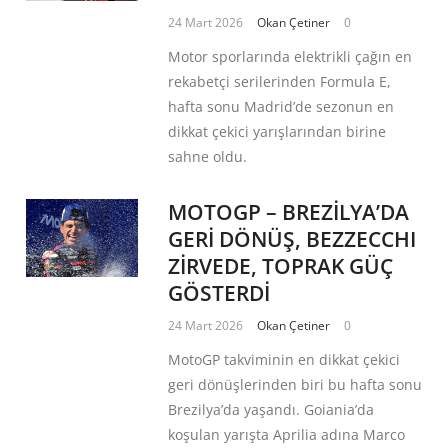
24 Mart 2026
Okan Çetiner
0
Motor sporlarında elektrikli çağın en
rekabetçi serilerinden Formula E,
hafta sonu Madrid’de sezonun en
dikkat çekici yarışlarından birine
sahne oldu.
MOTOGP – BREZİLYA’DA
GERİ DÖNÜŞ, BEZZECCHI
ZİRVEDE, TOPRAK GÜÇ
GÖSTERDİ
24 Mart 2026
Okan Çetiner
0
MotoGP takviminin en dikkat çekici
geri dönüşlerinden biri bu hafta sonu
Brezilya’da yaşandı. Goiania’da
koşulan yarışta Aprilia adına Marco