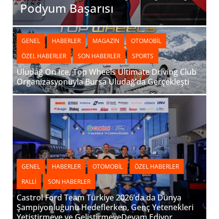
Podyum Başarısı
GENEL
HABERLER
MAGAZIN
OTOMOBIL
ÖZEL HABERLER
SON HABERLER
SPORTS
Uludağ On Ice, Top Wheels Ultimate Driving Club
Organizasyonuyla Bursa Uludağ’da Gerçekleşti
GENEL
HABERLER
OTOMOBIL
ÖZEL HABERLER
RALLI
SON HABERLER
Castrol Ford Team Türkiye 2026’da da Dünya
Şampiyonluğunu Hedeflerken, Genç Yetenekleri
Yetiştirmeye ve GeliştirmeyeDevam Ediyor.