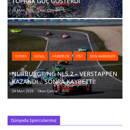
TOPRAK GÜÇ GÖSTERDİ
24 Mart 2026
Okan Çetiner
0
DÜNYA
GENEL
HABERLER
PIST
SON HABERLER
NÜRBURGRING NLS 2 – VERSTAPPEN
KAZANDI… SONRA KAYBETTİ!
24 Mart 2026
Okan Çetiner
0
Dünyada Sporcularımız