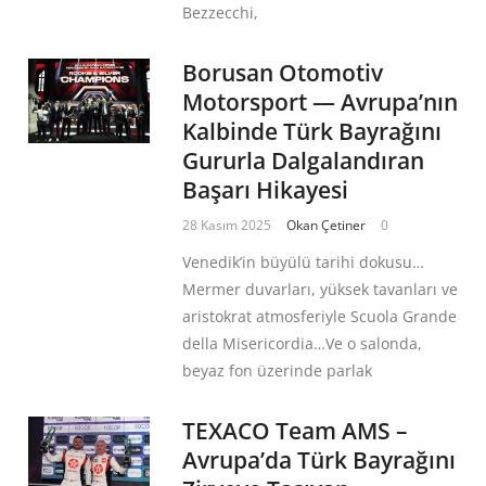
Bezzecchi,
Borusan Otomotiv
Motorsport — Avrupa’nın
Kalbinde Türk Bayrağını
Gururla Dalgalandıran
Başarı Hikayesi
28 Kasım 2025
Okan Çetiner
0
Venedik’in büyülü tarihi dokusu…
Mermer duvarları, yüksek tavanları ve
aristokrat atmosferiyle Scuola Grande
della Misericordia…Ve o salonda,
beyaz fon üzerinde parlak
TEXACO Team AMS –
Avrupa’da Türk Bayrağını