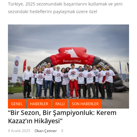
Türkiye, 2025 sezonundaki başarılarını kutlamak ve yeni
sezondaki hedeflerini paylaşmak üzere özel
GENEL
HABERLER
RALLI
SON HABERLER
“Bir Sezon, Bir Şampiyonluk: Kerem
Kazaz’ın Hikâyesi”
9 Aralık 2025
Okan Çetiner
0