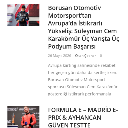
Borusan Otomotiv
Motorsport’tan
Avrupa’da İstikrarlı
Yükseliş: Süleyman Cem
Karakömür Üç Yarışta Üç
Podyum Başarısı
26 Mayıs 2026
Okan Çetiner
0
Avrupa karting sahnesinde rekabet
her geçen gün daha da sertleşirken,
Borusan Otomotiv Motorsport
sporcusu Süleyman Cem Karakömür
gösterdiği istikrarlı performansla
FORMULA E – MADRİD E-
PRIX & AYHANCAN
GÜVEN TESTTE