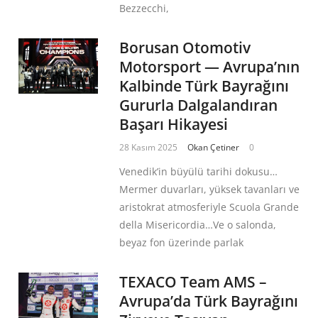
Bezzecchi,
Borusan Otomotiv
Motorsport — Avrupa’nın
Kalbinde Türk Bayrağını
Gururla Dalgalandıran
Başarı Hikayesi
28 Kasım 2025
Okan Çetiner
0
Venedik’in büyülü tarihi dokusu…
Mermer duvarları, yüksek tavanları ve
aristokrat atmosferiyle Scuola Grande
della Misericordia…Ve o salonda,
beyaz fon üzerinde parlak
TEXACO Team AMS –
Avrupa’da Türk Bayrağını