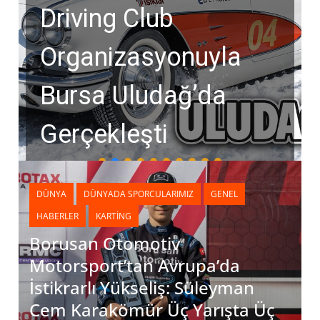
Driving Club
Organizasyonuyla
Bursa Uludağ’da
Gerçekleşti
DÜNYA
DÜNYADA SPORCULARIMIZ
GENEL
HABERLER
KARTING
Borusan Otomotiv
Motorsport’tan Avrupa’da
İstikrarlı Yükseliş: Süleyman
Cem Karakömür Üç Yarışta Üç