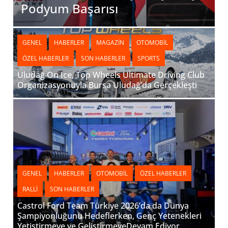
Podyum Başarısı
GENEL
HABERLER
MAGAZIN
OTOMOBIL
ÖZEL HABERLER
SON HABERLER
SPORTS
Uludağ On Ice, Top Wheels Ultimate Driving Club
Organizasyonuyla Bursa Uludağ’da Gerçekleşti
GENEL
HABERLER
OTOMOBIL
ÖZEL HABERLER
RALLI
SON HABERLER
Castrol Ford Team Türkiye 2026’da da Dünya
Şampiyonluğunu Hedeflerken, Genç Yetenekleri
Yetiştirmeye ve GeliştirmeyeDevam Ediyor.