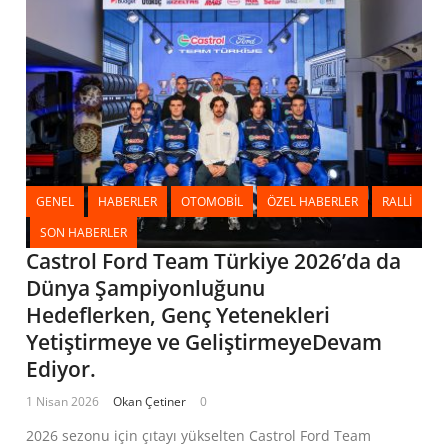
GENEL
HABERLER
OTOMOBIL
ÖZEL HABERLER
RALLI
SON HABERLER
Castrol Ford Team Türkiye 2026’da da
Dünya Şampiyonluğunu
Hedeflerken, Genç Yetenekleri
Yetiştirmeye ve GeliştirmeyeDevam
Ediyor.
1 Nisan 2026
Okan Çetiner
0
2026 sezonu için çıtayı yükselten Castrol Ford Team