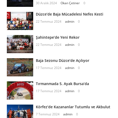
30 Aralık 2024
Okan Çetiner
0
Düzce’de Baja Mücadelesi Nefes Kesti
22 Temmuz 2024
admin
0
Şahintepe’de Yeni Rekor
22 Temmuz 2024
admin
0
Baja Sezonu Düzce’de Açılıyor
17 Temmuz 2024
admin
0
Tırmanmada 5. Ayak Bursa’da
17 Temmuz 2024
admin
0
Körfez’de Kazananlar Tutumlu ve Akbulut
7 Temmuz 2024
admin
0