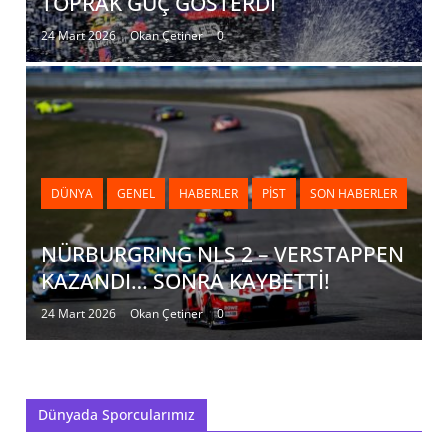
TOPRAK GÜÇ GÖSTERDİ
24 Mart 2026
Okan Çetiner
0
DÜNYA
GENEL
HABERLER
PIST
SON HABERLER
NÜRBURGRING NLS 2 – VERSTAPPEN
KAZANDI… SONRA KAYBETTİ!
24 Mart 2026
Okan Çetiner
0
Dünyada Sporcularımız