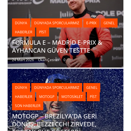
DÜNYA
DÜNYADA SPORCULARIMIZ
E-PRIX
GENEL
HABERLER
PIST
FORMULA E – MADRİD E-PRIX &
AYHANCAN GÜVEN TESTTE
24 Mart 2026
Okan Çetiner
0
DÜNYA
DÜNYADA SPORCULARIMIZ
GENEL
HABERLER
MOTOGP
MOTOSIKLET
PIST
SON HABERLER
MOTOGP – BREZİLYA’DA GERİ
DÖNÜŞ, BEZZECCHI ZİRVEDE,