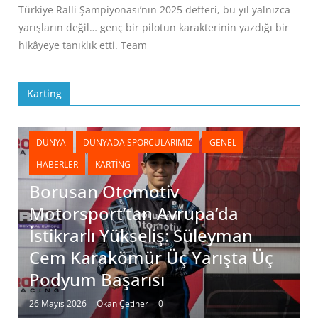
Türkiye Ralli Şampiyonası’nın 2025 defteri, bu yıl yalnızca
yarışların değil… genç bir pilotun karakterinin yazdığı bir
hikâyeye tanıklık etti. Team
Karting
DÜNYA
DÜNYADA SPORCULARIMIZ
GENEL
HABERLER
KARTING
Borusan Otomotiv
Motorsport’tan Avrupa’da
İstikrarlı Yükseliş: Süleyman
Cem Karakömür Üç Yarışta Üç
Podyum Başarısı
26 Mayıs 2026
Okan Çetiner
0