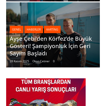
GENEL
HABERLER
KARTING
Ayşe Çebi’den Körfez’de Büyük
Gösteri! Şampiyonluk İçin Geri
Sayım Başladı
28 Kasım 2025
Okan Çetiner
0