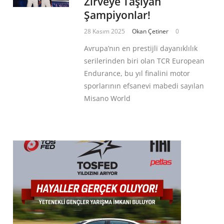
Zirveye Taşıyan
Şampiyonlar!
28 Kasım 2025
Okan Çetiner
0
Avrupa’nın en prestijli dayanıklılık
serilerinden biri olan TCR European
Endurance, bu yıl finalini motor
sporlarının efsanevi mabedi sayılan
Misano World