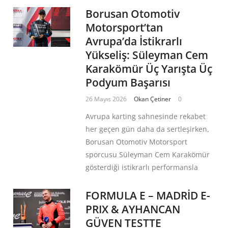
Borusan Otomotiv
Motorsport’tan
Avrupa’da İstikrarlı
Yükseliş: Süleyman Cem
Karakömür Üç Yarışta Üç
Podyum Başarısı
26 Mayıs 2026
Okan Çetiner
0
Avrupa karting sahnesinde rekabet
her geçen gün daha da sertleşirken,
Borusan Otomotiv Motorsport
sporcusu Süleyman Cem Karakömür
gösterdiği istikrarlı performansla
FORMULA E – MADRİD E-
PRIX & AYHANCAN
GÜVEN TESTTE