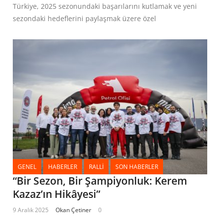
Türkiye, 2025 sezonundaki başarılarını kutlamak ve yeni
sezondaki hedeflerini paylaşmak üzere özel
GENEL
HABERLER
RALLI
SON HABERLER
“Bir Sezon, Bir Şampiyonluk: Kerem
Kazaz’ın Hikâyesi”
9 Aralık 2025
Okan Çetiner
0