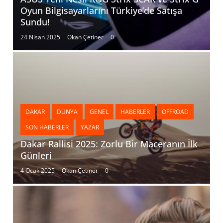
Oyun Bilgisayarlarını Türkiye’de Satışa
Sundu!
24 Nisan 2025
Okan Çetiner
0
DAKAR
DÜNYA
GENEL
HABERLER
OFFROAD
SON HABERLER
YAZAR
Dakar Rallisi 2025: Zorlu Bir Maceranın İlk
Günleri
4 Ocak 2025
Okan Çetiner
0