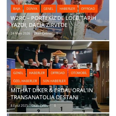
BAJA
DÜNYA
GENEL
HABERLER
OFFROAD
W2RC – PORTEKİZ’DE LOEB TARİH
YAZDI, DACIA ZİRVEDE
24 Mart 2026
Okan Çetiner
0
GENEL
HABERLER
OFFROAD
OTOMOBIL
ÖZEL HABERLER
SON HABERLER
MİTHAT DİKER & ERDAL ORAL’IN
TRANSANATOLIA DESTANI
8 Eylül 2025
Okan Çetiner
0