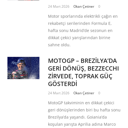
24 Mart 2026
Okan Çetiner
0
Motor sporlarında elektrikli çağın en
rekabetçi serilerinden Formula E,
hafta sonu Madrid’de sezonun en
dikkat çekici yarışlarından birine
sahne oldu.
MOTOGP – BREZİLYA’DA
GERİ DÖNÜŞ, BEZZECCHI
ZİRVEDE, TOPRAK GÜÇ
GÖSTERDİ
24 Mart 2026
Okan Çetiner
0
MotoGP takviminin en dikkat çekici
geri dönüşlerinden biri bu hafta sonu
Brezilya’da yaşandı. Goiania’da
koşulan yarışta Aprilia adına Marco