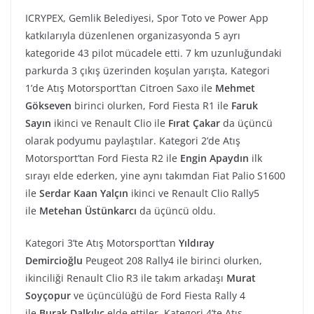
ICRYPEX, Gemlik Belediyesi, Spor Toto ve Power App
katkılarıyla düzenlenen organizasyonda 5 ayrı
kategoride 43 pilot mücadele etti. 7 km uzunluğundaki
parkurda 3 çıkış üzerinden koşulan yarışta, Kategori
1’de Atış Motorsport’tan Citroen Saxo ile
Mehmet
Gökseven
birinci olurken, Ford Fiesta R1 ile
Faruk
Sayın
ikinci ve Renault Clio ile
Fırat Çakar
da üçüncü
olarak podyumu paylaştılar. Kategori 2’de Atış
Motorsport’tan Ford Fiesta R2 ile
Engin Apaydın
ilk
sırayı elde ederken, yine aynı takımdan Fiat Palio S1600
ile
Serdar Kaan Yalçın
ikinci ve Renault Clio Rally5
ile
Metehan Üstünkarcı
da üçüncü oldu.
Kategori 3’te Atış Motorsport’tan
Yıldıray
Demircioğlu
Peugeot 208 Rally4 ile birinci olurken,
ikinciliği Renault Clio R3 ile takım arkadaşı
Murat
Soyçopur
ve üçüncülüğü de Ford Fiesta Rally 4
ile
Burak Dalkılıç
elde ettiler. Kategori 4’te Atış