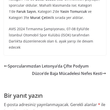
sporcular oldular. Mahalli klasmanda ise; Kategori
1’de
Faruk Sayın
, Kategori 2’de
Yasin Tomurcuk
ve
Kategori 3’te
Murat Çetin
ilk sırada yer aldılar.
AVIS 2024 Tırmanma Şampiyonası, 07-08 Eylül’de
İstanbul Otomobil Spor Kulübü (İSOK) tarafından
Darlık’ta düzenlenecek olan 6. ayak yarışı ile devam
edecek
Sporcularımızdan Letonya’da Çifte Podyum
Düzce’de Baja Mücadelesi Nefes Kesti
Bir yanıt yazın
E-posta adresiniz yayınlanmayacak.
Gerekli alanlar
*
ile