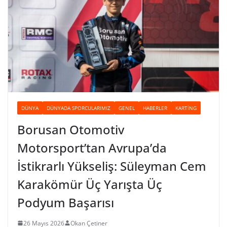
DÜNYA
DÜNYADA SPORCULARIMIZ
GENEL
HABERLER
KARTING
Borusan Otomotiv
Motorsport’tan Avrupa’da
İstikrarlı Yükseliş: Süleyman Cem
Karakömür Üç Yarışta Üç
Podyum Başarısı
26 Mayıs 2026
Okan Çetiner