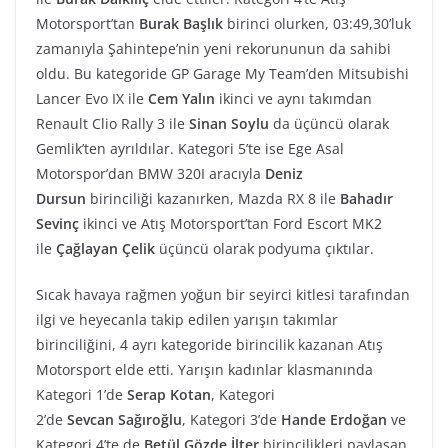
Motorsport’tan
Burak Başlık
birinci olurken, 03:49,30’luk
zamanıyla Şahintepe’nin yeni rekorununun da sahibi
oldu. Bu kategoride GP Garage My Team’den Mitsubishi
Lancer Evo IX ile
Cem Yalın
ikinci ve aynı takımdan
Renault Clio Rally 3 ile
Sinan Soylu
da üçüncü olarak
Gemlik’ten ayrıldılar. Kategori 5’te ise Ege Asal
Motorspor’dan BMW 320I aracıyla
Deniz
Dursun
birinciliği kazanırken, Mazda RX 8 ile
Bahadır
Sevinç
ikinci ve Atış Motorsport’tan Ford Escort MK2
ile
Çağlayan Çelik
üçüncü olarak podyuma çıktılar.
Sıcak havaya rağmen yoğun bir seyirci kitlesi tarafından
ilgi ve heyecanla takip edilen yarışın takımlar
birinciliğini, 4 ayrı kategoride birincilik kazanan Atış
Motorsport elde etti. Yarışın kadınlar klasmanında
Kategori 1’de
Serap Kotan
, Kategori
2’de
Sevcan
Sağıroğlu
, Kategori 3’de
Hande Erdoğan
ve
Kategori 4’te de
Betül Gözde İlter
birincilikleri paylaşan