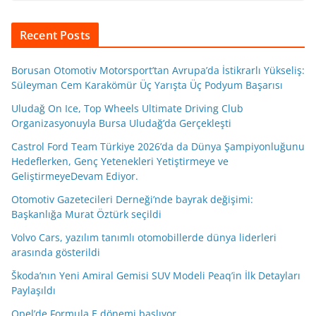
Recent Posts
Borusan Otomotiv Motorsport’tan Avrupa’da İstikrarlı Yükseliş:
Süleyman Cem Karakömür Üç Yarışta Üç Podyum Başarısı
Uludağ On Ice, Top Wheels Ultimate Driving Club
Organizasyonuyla Bursa Uludağ’da Gerçekleşti
Castrol Ford Team Türkiye 2026’da da Dünya Şampiyonluğunu
Hedeflerken, Genç Yetenekleri Yetiştirmeye ve
GeliştirmeyeDevam Ediyor.
Otomotiv Gazetecileri Derneği’nde bayrak değişimi:
Başkanlığa Murat Öztürk seçildi
Volvo Cars, yazılım tanımlı otomobillerde dünya liderleri
arasında gösterildi
Škoda’nın Yeni Amiral Gemisi SUV Modeli Peaq’in İlk Detayları
Paylaşıldı
Opel’de Formula E dönemi başlıyor