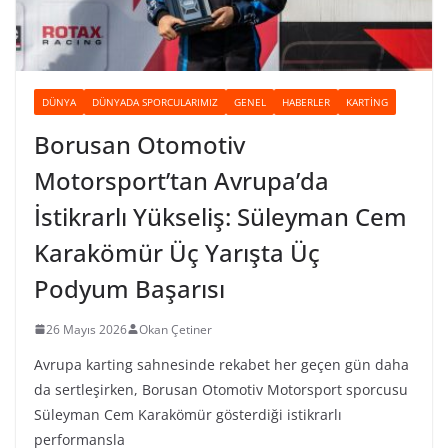
DÜNYA
DÜNYADA SPORCULARIMIZ
GENEL
HABERLER
KARTING
Borusan Otomotiv
Motorsport’tan Avrupa’da
İstikrarlı Yükseliş: Süleyman Cem
Karakömür Üç Yarışta Üç
Podyum Başarısı
26 Mayıs 2026
Okan Çetiner
Avrupa karting sahnesinde rekabet her geçen gün daha
da sertleşirken, Borusan Otomotiv Motorsport sporcusu
Süleyman Cem Karakömür gösterdiği istikrarlı
performansla