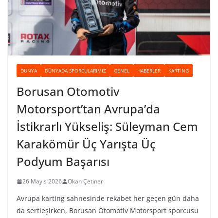
DÜNYA
DÜNYADA SPORCULARIMIZ
GENEL
HABERLER
KARTING
Borusan Otomotiv
Motorsport’tan Avrupa’da
İstikrarlı Yükseliş: Süleyman Cem
Karakömür Üç Yarışta Üç
Podyum Başarısı
26 Mayıs 2026
Okan Çetiner
Avrupa karting sahnesinde rekabet her geçen gün daha
da sertleşirken, Borusan Otomotiv Motorsport sporcusu