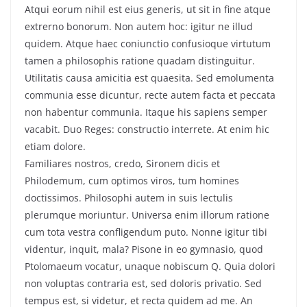
Atqui eorum nihil est eius generis, ut sit in fine atque
extrerno bonorum. Non autem hoc: igitur ne illud
quidem. Atque haec coniunctio confusioque virtutum
tamen a philosophis ratione quadam distinguitur.
Utilitatis causa amicitia est quaesita. Sed emolumenta
communia esse dicuntur, recte autem facta et peccata
non habentur communia. Itaque his sapiens semper
vacabit. Duo Reges: constructio interrete. At enim hic
etiam dolore.
Familiares nostros, credo, Sironem dicis et
Philodemum, cum optimos viros, tum homines
doctissimos. Philosophi autem in suis lectulis
plerumque moriuntur. Universa enim illorum ratione
cum tota vestra confligendum puto. Nonne igitur tibi
videntur, inquit, mala? Pisone in eo gymnasio, quod
Ptolomaeum vocatur, unaque nobiscum Q. Quia dolori
non voluptas contraria est, sed doloris privatio. Sed
tempus est, si videtur, et recta quidem ad me. An