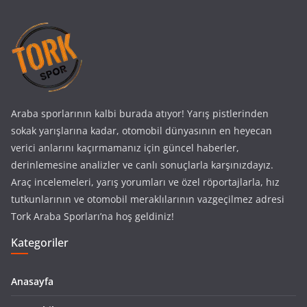
Araba sporlarının kalbi burada atıyor! Yarış pistlerinden
sokak yarışlarına kadar, otomobil dünyasının en heyecan
verici anlarını kaçırmamanız için güncel haberler,
derinlemesine analizler ve canlı sonuçlarla karşınızdayız.
Araç incelemeleri, yarış yorumları ve özel röportajlarla, hız
tutkunlarının ve otomobil meraklılarının vazgeçilmez adresi
Tork Araba Sporları’na hoş geldiniz!
Kategoriler
Anasayfa