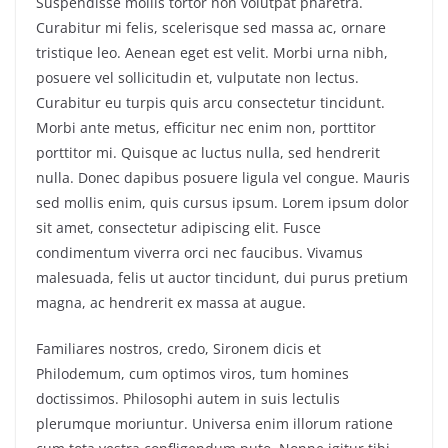
Suspendisse mollis tortor non volutpat pharetra.
Curabitur mi felis, scelerisque sed massa ac, ornare
tristique leo. Aenean eget est velit. Morbi urna nibh,
posuere vel sollicitudin et, vulputate non lectus.
Curabitur eu turpis quis arcu consectetur tincidunt.
Morbi ante metus, efficitur nec enim non, porttitor
porttitor mi. Quisque ac luctus nulla, sed hendrerit
nulla. Donec dapibus posuere ligula vel congue. Mauris
sed mollis enim, quis cursus ipsum. Lorem ipsum dolor
sit amet, consectetur adipiscing elit. Fusce
condimentum viverra orci nec faucibus. Vivamus
malesuada, felis ut auctor tincidunt, dui purus pretium
magna, ac hendrerit ex massa at augue.
Familiares nostros, credo, Sironem dicis et
Philodemum, cum optimos viros, tum homines
doctissimos. Philosophi autem in suis lectulis
plerumque moriuntur. Universa enim illorum ratione