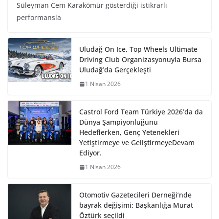
Süleyman Cem Karakömür gösterdiği istikrarlı
performansla
Uludağ On Ice, Top Wheels Ultimate
Driving Club Organizasyonuyla Bursa
Uludağ’da Gerçekleşti
1 Nisan 2026
Castrol Ford Team Türkiye 2026’da da
Dünya Şampiyonluğunu
Hedeflerken, Genç Yetenekleri
Yetiştirmeye ve GeliştirmeyeDevam
Ediyor.
1 Nisan 2026
Otomotiv Gazetecileri Derneği’nde
bayrak değişimi: Başkanlığa Murat
Öztürk seçildi