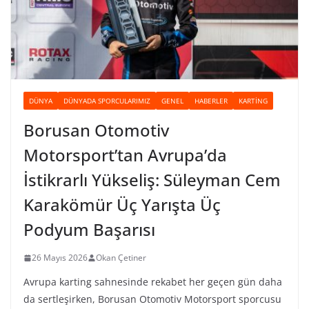
DÜNYA
DÜNYADA SPORCULARIMIZ
GENEL
HABERLER
KARTING
Borusan Otomotiv
Motorsport’tan Avrupa’da
İstikrarlı Yükseliş: Süleyman Cem
Karakömür Üç Yarışta Üç
Podyum Başarısı
26 Mayıs 2026
Okan Çetiner
Avrupa karting sahnesinde rekabet her geçen gün daha
da sertleşirken, Borusan Otomotiv Motorsport sporcusu