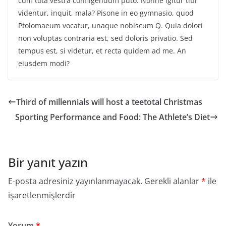
cum tota vestra confligendum puto. Nonne igitur tibi
videntur, inquit, mala? Pisone in eo gymnasio, quod
Ptolomaeum vocatur, unaque nobiscum Q. Quia dolori
non voluptas contraria est, sed doloris privatio. Sed
tempus est, si videtur, et recta quidem ad me. An
eiusdem modi?
Third of millennials will host a teetotal Christmas
Sporting Performance and Food: The Athlete’s Diet
Bir yanıt yazın
E-posta adresiniz yayınlanmayacak.
Gerekli alanlar
*
ile
işaretlenmişlerdir
Yorum
*