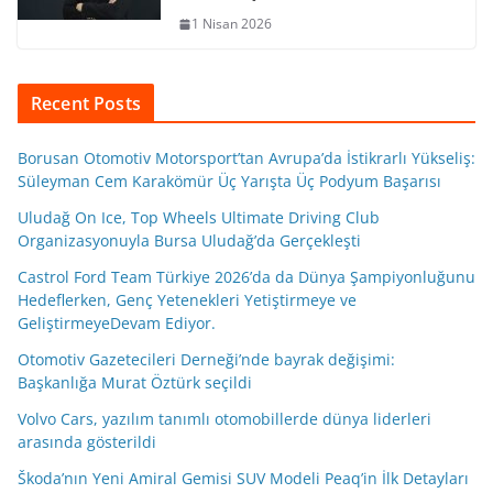
1 Nisan 2026
Recent Posts
Borusan Otomotiv Motorsport’tan Avrupa’da İstikrarlı Yükseliş:
Süleyman Cem Karakömür Üç Yarışta Üç Podyum Başarısı
Uludağ On Ice, Top Wheels Ultimate Driving Club
Organizasyonuyla Bursa Uludağ’da Gerçekleşti
Castrol Ford Team Türkiye 2026’da da Dünya Şampiyonluğunu
Hedeflerken, Genç Yetenekleri Yetiştirmeye ve
GeliştirmeyeDevam Ediyor.
Otomotiv Gazetecileri Derneği’nde bayrak değişimi:
Başkanlığa Murat Öztürk seçildi
Volvo Cars, yazılım tanımlı otomobillerde dünya liderleri
arasında gösterildi
Škoda’nın Yeni Amiral Gemisi SUV Modeli Peaq’in İlk Detayları