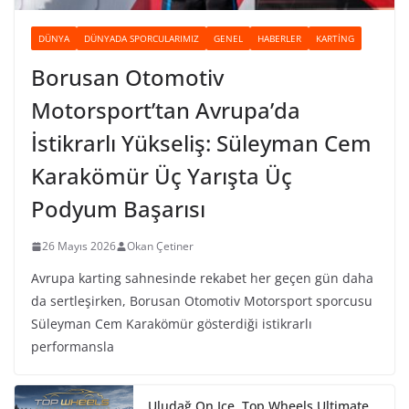
DÜNYA
DÜNYADA SPORCULARIMIZ
GENEL
HABERLER
KARTING
Borusan Otomotiv
Motorsport’tan Avrupa’da
İstikrarlı Yükseliş: Süleyman Cem
Karakömür Üç Yarışta Üç
Podyum Başarısı
26 Mayıs 2026
Okan Çetiner
Avrupa karting sahnesinde rekabet her geçen gün daha
da sertleşirken, Borusan Otomotiv Motorsport sporcusu
Süleyman Cem Karakömür gösterdiği istikrarlı
performansla
Uludağ On Ice, Top Wheels Ultimate