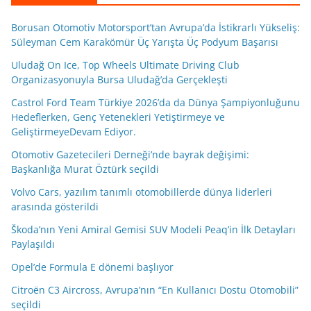
Borusan Otomotiv Motorsport’tan Avrupa’da İstikrarlı Yükseliş:
Süleyman Cem Karakömür Üç Yarışta Üç Podyum Başarısı
Uludağ On Ice, Top Wheels Ultimate Driving Club
Organizasyonuyla Bursa Uludağ’da Gerçekleşti
Castrol Ford Team Türkiye 2026’da da Dünya Şampiyonluğunu
Hedeflerken, Genç Yetenekleri Yetiştirmeye ve
GeliştirmeyeDevam Ediyor.
Otomotiv Gazetecileri Derneği’nde bayrak değişimi:
Başkanlığa Murat Öztürk seçildi
Volvo Cars, yazılım tanımlı otomobillerde dünya liderleri
arasında gösterildi
Škoda’nın Yeni Amiral Gemisi SUV Modeli Peaq’in İlk Detayları
Paylaşıldı
Opel’de Formula E dönemi başlıyor
Citroën C3 Aircross, Avrupa’nın “En Kullanıcı Dostu Otomobili”
seçildi