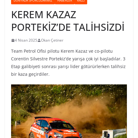
DÜNYADA SPORCULARIMIZ
HABERLER
RALLI
KEREM KAZAZ
PORTEKİZ’DE TALİHSİZDİ
4 Nisan 2025
Okan Çetiner
Team Petrol Ofisi pilotu Kerem Kazaz ve co-pilotu
Corentin Silvestre Portekiz’de yarışa çok iyi başladılar. 3
Etap galibiyeti sonrası yarışı lider götürürlerken talihsiz
bir kaza geçirdiler.