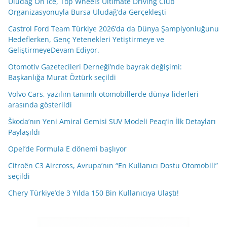
Uludağ On Ice, Top Wheels Ultimate Driving Club
Organizasyonuyla Bursa Uludağ’da Gerçekleşti
Castrol Ford Team Türkiye 2026’da da Dünya Şampiyonluğunu
Hedeflerken, Genç Yetenekleri Yetiştirmeye ve
GeliştirmeyeDevam Ediyor.
Otomotiv Gazetecileri Derneği’nde bayrak değişimi:
Başkanlığa Murat Öztürk seçildi
Volvo Cars, yazılım tanımlı otomobillerde dünya liderleri
arasında gösterildi
Škoda’nın Yeni Amiral Gemisi SUV Modeli Peaq’in İlk Detayları
Paylaşıldı
Opel’de Formula E dönemi başlıyor
Citroën C3 Aircross, Avrupa’nın “En Kullanıcı Dostu Otomobili”
seçildi
Chery Türkiye’de 3 Yılda 150 Bin Kullanıcıya Ulaştı!