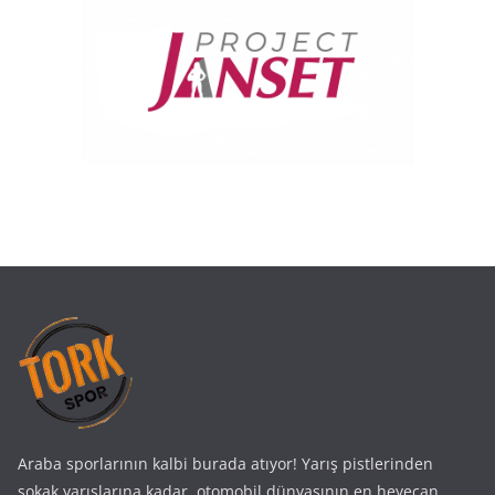
Araba sporlarının kalbi burada atıyor! Yarış pistlerinden
sokak yarışlarına kadar, otomobil dünyasının en heyecan