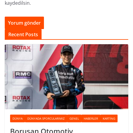
kaydedilsin.
Recent Posts
DÜNYA
DÜNYADA SPORCULARIMIZ
GENEL
HABERLER
KARTING
Borusan Otomotiv