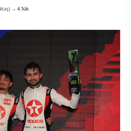
öktaş) →
4.’lük