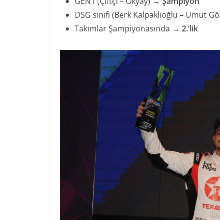
GEN1 (Çiftçi – Okyay) →
Şampiyon
DSG sınıfı (Berk Kalpaklıoğlu – Umut G
Takımlar Şampiyonasında →
2.’lik