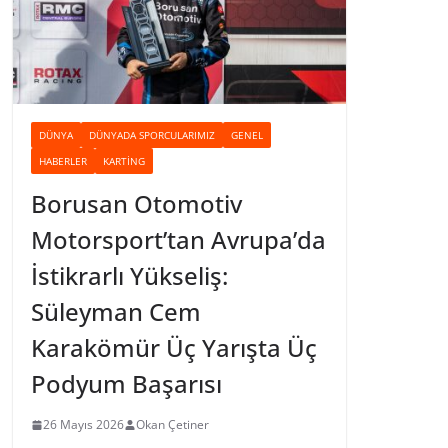
DÜNYA
DÜNYADA SPORCULARIMIZ
GENEL
HABERLER
KARTING
Borusan Otomotiv
Motorsport’tan Avrupa’da
İstikrarlı Yükseliş:
Süleyman Cem
Karakömür Üç Yarışta Üç
Podyum Başarısı
26 Mayıs 2026
Okan Çetiner