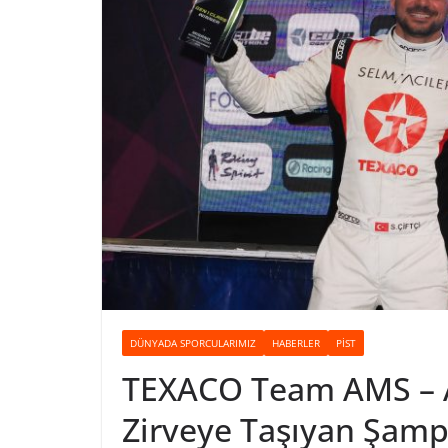
DÜNYADA SPORCULARIMIZ
HABERLER
PIST
TEXACO Team AMS – A
Zirveye Taşıyan Şamp