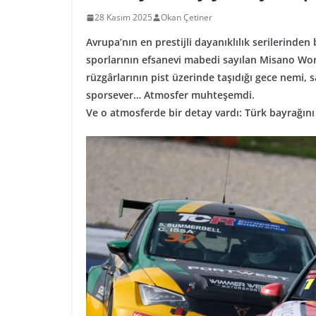
28 Kasım 2025
Okan Çetiner
Avrupa’nın en prestijli dayanıklılık serilerinde
sporlarının efsanevi mabedi sayılan Misano Worl
rüzgârlarının pist üzerinde taşıdığı gece nemi, sa
sporsever… Atmosfer muhteşemdi.
Ve o atmosferde bir detay vardı: Türk bayrağı