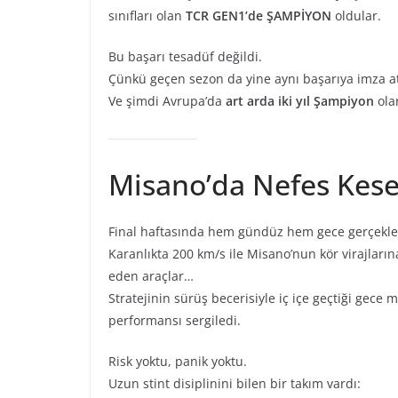
sınıfları olan
TCR GEN1’de ŞAMPİYON
oldular.
Bu başarı tesadüf değildi.
Çünkü geçen sezon da yine aynı başarıya imza at
Ve şimdi Avrupa’da
art arda iki yıl Şampiyon
olar
Misano’da Nefes Kese
Final haftasında hem gündüz hem gece gerçekleşe
Karanlıkta 200 km/s ile Misano’nun kör virajlarına 
eden araçlar…
Stratejinin sürüş becerisiyle iç içe geçtiği gec
performansı sergiledi.
Risk yoktu, panik yoktu.
Uzun stint disiplinini bilen bir takım vardı: