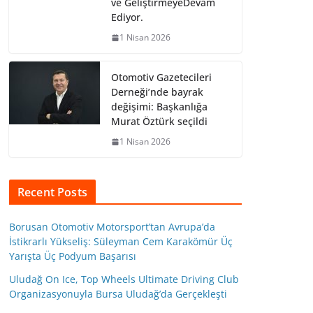
ve GeliştirmeyeDevam
Ediyor.
1 Nisan 2026
Otomotiv Gazetecileri
Derneği’nde bayrak
değişimi: Başkanlığa
Murat Öztürk seçildi
1 Nisan 2026
Recent Posts
Borusan Otomotiv Motorsport’tan Avrupa’da
İstikrarlı Yükseliş: Süleyman Cem Karakömür Üç
Yarışta Üç Podyum Başarısı
Uludağ On Ice, Top Wheels Ultimate Driving Club
Organizasyonuyla Bursa Uludağ’da Gerçekleşti