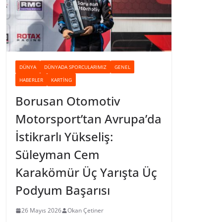
DÜNYA
DÜNYADA SPORCULARIMIZ
GENEL
HABERLER
KARTING
Borusan Otomotiv
Motorsport’tan Avrupa’da
İstikrarlı Yükseliş:
Süleyman Cem
Karakömür Üç Yarışta Üç
Podyum Başarısı
26 Mayıs 2026
Okan Çetiner