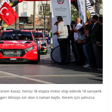
Kerem Kazaz, henüz ilk etapta motor stop ederek 18 saniyelik
n geri dönüşü zor olan o zaman kaybı, Kerem için yalnızca