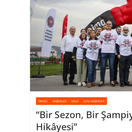
GENEL
HABERLER
RALLI
SON HABERLER
“Bir Sezon, Bir Şampi
Hikâyesi”