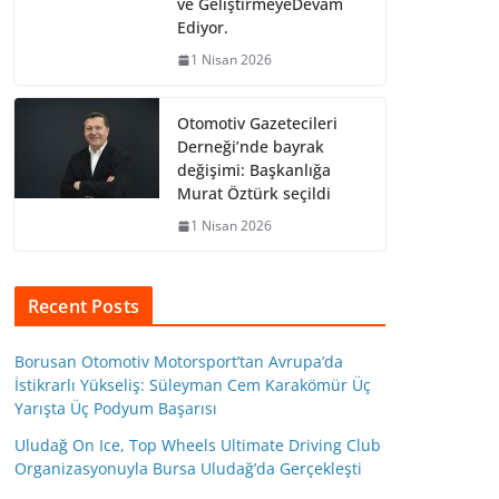
ve GeliştirmeyeDevam
Ediyor.
1 Nisan 2026
Otomotiv Gazetecileri
Derneği’nde bayrak
değişimi: Başkanlığa
Murat Öztürk seçildi
1 Nisan 2026
Recent Posts
Borusan Otomotiv Motorsport’tan Avrupa’da
İstikrarlı Yükseliş: Süleyman Cem Karakömür Üç
Yarışta Üç Podyum Başarısı
Uludağ On Ice, Top Wheels Ultimate Driving Club
Organizasyonuyla Bursa Uludağ’da Gerçekleşti