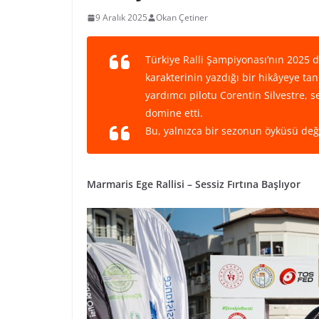
9 Aralık 2025
Okan Çetiner
Türkiye Ralli Şampiyonası’nın 2025 de
karakterinin yazdığı bir hikâyeye tan
yardımcı pilotu Corentin Silvestre, se
domine etti.
Bu, yalnızca bir sezonun öyküsü de
Marmaris Ege Rallisi – Sessiz Fırtına Başlıyor