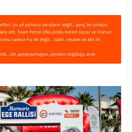
fteri, bu yıl yalnızca yarışların değil… genç bir pilotun
ıklık etti. Team Petrol Ofisi pilotu Kerem Kazaz ve Fransız
zonu sadece hız ile değil… sabır, cesaret ve akıl ile
ğildi… bir şampiyonluğun, yeniden doğduğu andı.