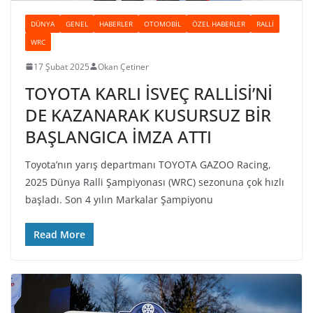
DÜNYA
GENEL
HABERLER
OTOMOBIL
ÖZEL HABERLER
RALLI
WRC
17 Şubat 2025
Okan Çetiner
TOYOTA KARLI İSVEÇ RALLİSİ’Nİ
DE KAZANARAK KUSURSUZ BİR
BAŞLANGICA İMZA ATTI
Toyota’nın yarış departmanı TOYOTA GAZOO Racing,
2025 Dünya Ralli Şampiyonası (WRC) sezonuna çok hızlı
başladı. Son 4 yılın Markalar Şampiyonu
Read More