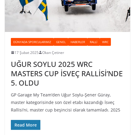
DÜNYADA SPORCULARIMIZ
GENEL
HABERLER
RALLI
WRC
17 Şubat 2025
Okan Çetiner
UĞUR SOYLU 2025 WRC
MASTERS CUP İSVEÇ RALLİSİ’NDE
5. OLDU
GP Garage My Team’den Uğur Soylu-Şener Güray,
master kategorisinde son özel etabı kazandığı İsveç
Rallisi’ni, master cup beşincisi olarak tamamladı. 2025
Read More