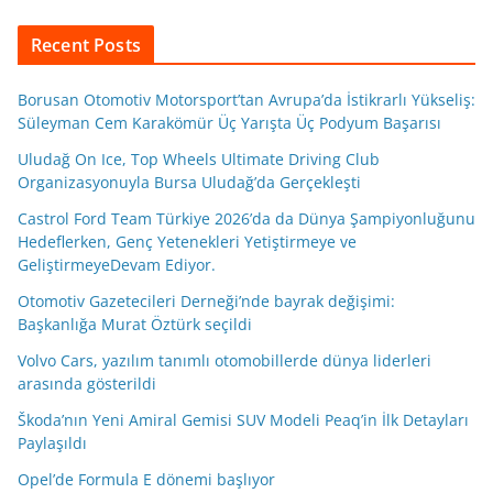
Recent Posts
Borusan Otomotiv Motorsport’tan Avrupa’da İstikrarlı Yükseliş:
Süleyman Cem Karakömür Üç Yarışta Üç Podyum Başarısı
Uludağ On Ice, Top Wheels Ultimate Driving Club
Organizasyonuyla Bursa Uludağ’da Gerçekleşti
Castrol Ford Team Türkiye 2026’da da Dünya Şampiyonluğunu
Hedeflerken, Genç Yetenekleri Yetiştirmeye ve
GeliştirmeyeDevam Ediyor.
Otomotiv Gazetecileri Derneği’nde bayrak değişimi:
Başkanlığa Murat Öztürk seçildi
Volvo Cars, yazılım tanımlı otomobillerde dünya liderleri
arasında gösterildi
Škoda’nın Yeni Amiral Gemisi SUV Modeli Peaq’in İlk Detayları
Paylaşıldı
Opel’de Formula E dönemi başlıyor