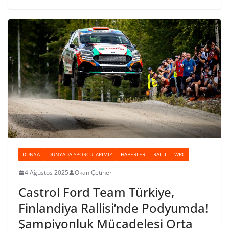
DÜNYA
DÜNYADA SPORCULARIMIZ
HABERLER
RALLI
WRC
4 Ağustos 2025
Okan Çetiner
Castrol Ford Team Türkiye,
Finlandiya Rallisi’nde Podyumda!
Şampiyonluk Mücadelesi Orta