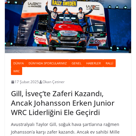
DÜNYA
DÜNYADA SPORCULARIMIZ
GENEL
HABERLER
RALLI
WRC
17 Şubat 2025
Okan Çetiner
Gill, İsveç’te Zaferi Kazandı,
Ancak Johansson Erken Junior
WRC Liderliğini Ele Geçirdi
Avustralyalı Taylor Gill, soğuk hava şartlarına rağmen
Johansson’a karşı zafer kazandı. Ancak ev sahibi Mille