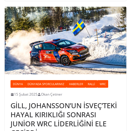
DÜNYA
DÜNYADA SPORCULARIMIZ
HABERLER
RALLI
WRC
15 Şubat 2025
Okan Çetiner
GİLL, JOHANSSON’UN İSVEÇ’TEKİ
HAYAL KIRIKLIĞI SONRASI
JUNİOR WRC LİDERLİĞİNİ ELE