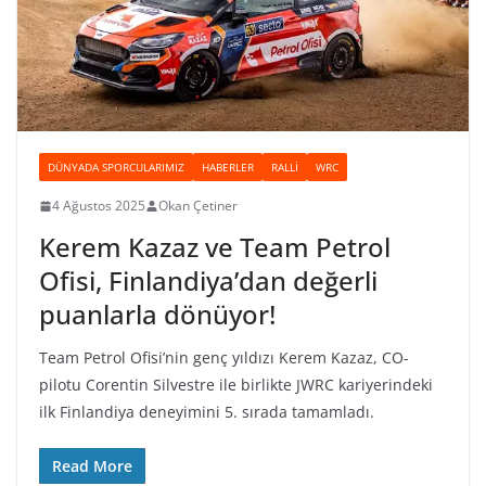
DÜNYADA SPORCULARIMIZ
HABERLER
RALLI
WRC
4 Ağustos 2025
Okan Çetiner
Kerem Kazaz ve Team Petrol
Ofisi, Finlandiya’dan değerli
puanlarla dönüyor!
Team Petrol Ofisi’nin genç yıldızı Kerem Kazaz, CO-
pilotu Corentin Silvestre ile birlikte JWRC kariyerindeki
ilk Finlandiya deneyimini 5. sırada tamamladı.
Read More