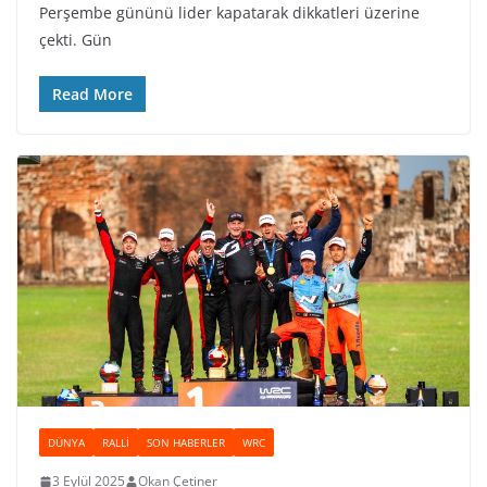
Perşembe gününü lider kapatarak dikkatleri üzerine
çekti. Gün
Read More
DÜNYA
RALLI
SON HABERLER
WRC
3 Eylül 2025
Okan Çetiner