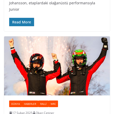
Johansson, etaplardaki olağanüstü performansıyla
Junior
Read More
DÜNYA
HABERLER
RALLI
WRC
17 Şubat 2025
Okan Çetiner