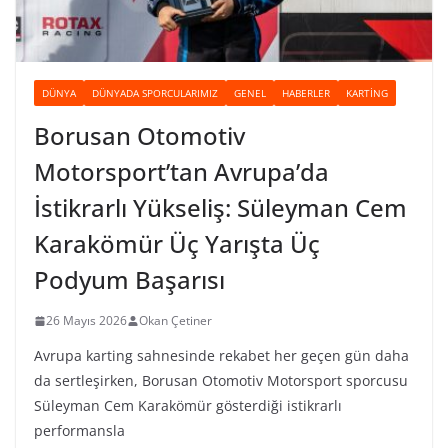
DÜNYA
DÜNYADA SPORCULARIMIZ
GENEL
HABERLER
KARTING
Borusan Otomotiv
Motorsport’tan Avrupa’da
İstikrarlı Yükseliş: Süleyman Cem
Karakömür Üç Yarışta Üç
Podyum Başarısı
26 Mayıs 2026
Okan Çetiner
Avrupa karting sahnesinde rekabet her geçen gün daha
da sertleşirken, Borusan Otomotiv Motorsport sporcusu
Süleyman Cem Karakömür gösterdiği istikrarlı
performansla